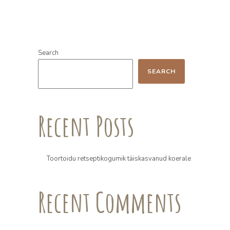
Search
SEARCH
Recent Posts
Toortoidu retseptikogumik täiskasvanud koerale
Recent Comments