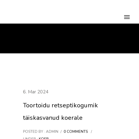
CATEGORY: KOER
Home
/
Koer
/
6. Mar 2024
Toortoidu retseptikogumik
täiskasvanud koerale
POSTED BY : ADMIN
/
0 COMMENTS
/