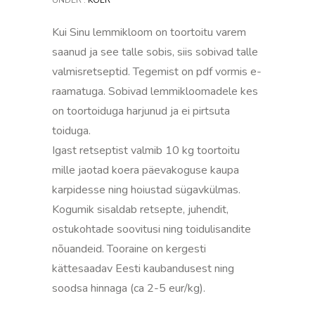
UNDER :
KOER
Kui Sinu lemmikloom on toortoitu varem
saanud ja see talle sobis, siis sobivad talle
valmisretseptid. Tegemist on pdf vormis e-
raamatuga. Sobivad lemmikloomadele kes
on toortoiduga harjunud ja ei pirtsuta
toiduga.
Igast retseptist valmib 10 kg toortoitu
mille jaotad koera päevakoguse kaupa
karpidesse ning hoiustad sügavkülmas.
Kogumik sisaldab retsepte, juhendit,
ostukohtade soovitusi ning toidulisandite
nõuandeid. Tooraine on kergesti
kättesaadav Eesti kaubandusest ning
soodsa hinnaga (ca 2-5 eur/kg).